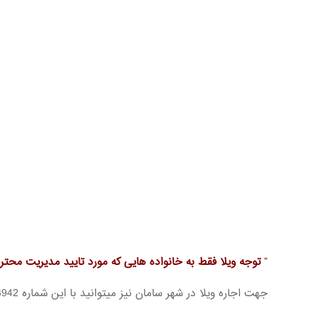
”
توجه ویلا فقط به خانواده هایی که مورد تایید مدیریت محتر
جهت اجاره ویلا در شهر سامان نیز میتوانید با این شماره 09131813942 (آقای مخلصی)تماس بگیرید