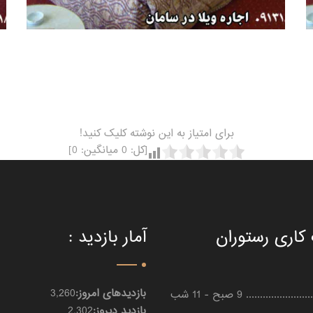
برای امتیاز به این نوشته کلیک کنید!
[کل:
0
میانگین:
0
]
کاری رستوران
آمار بازدید :
بازدیدهای امروز:
3,260
..................... 9 صبح - 11 شب
بازدید دیروز:
2,302