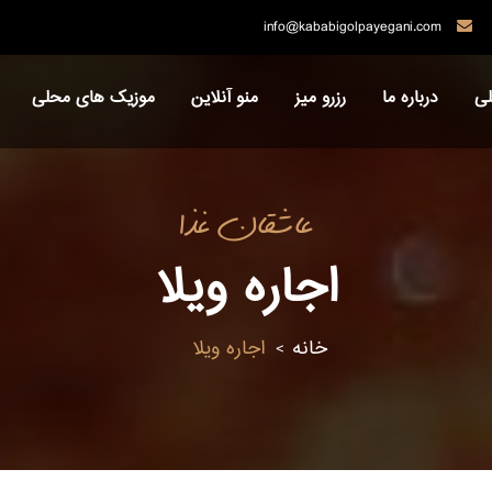
info@kababigolpayegani.com
ی
درباره ما
رزرو میز
منو آنلاین
موزیک های محلی
عاشقان غذا
اجاره ویلا
خانه
اجاره ویلا