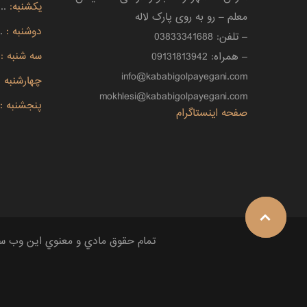
یکشنبه:
....
معلم – رو به روی پارک لاله
دوشنبه :
..
– تلفن: 03833341688
سه شنبه :
– همراه: 09131813942
info@kababigolpayegani.com
چهارشنبه 
mokhlesi@kababigolpayegani.com
پنجشنبه :
صفحه اینستاگرام
تمام حقوق مادي و معنوي اين وب سايت محفوظ و 