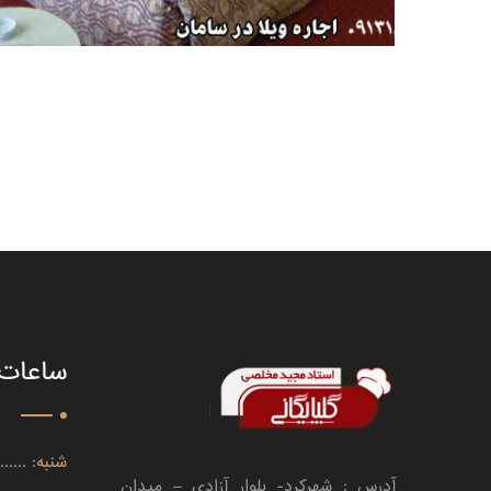
ساعات 
شنبه:
.........
آدرس : شهرکرد- بلوار آزادی – میدان