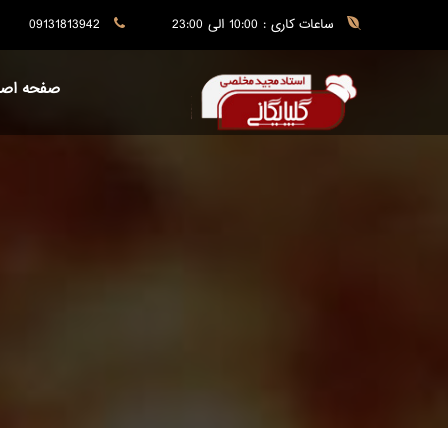
ساعات کاری : 10:00 الی 23:00
09131813942
صفحه اصل